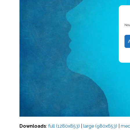
Nou
Downloads
:
full (1280x853)
|
large (980x653)
|
med