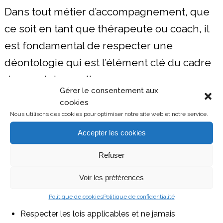
Dans tout métier d’accompagnement, que
ce soit en tant que thérapeute ou coach, il
est fondamental de respecter une
déontologie qui est l’élément clé du cadre
de mon intervention.
Gérer le consentement aux
cookies
Respecter dans mes paroles et comportements la
Nous utilisons des cookies pour optimiser notre site web et notre service.
dignité, l’intégrité, et l’autonomie des personnes et
Accepter les cookies
m’interdire tout abus d’influence
Conduire des interventions qui respectent l’écologie
Refuser
des personnes et des systèmes dans lesquels elles
évoluent
Voir les préférences
Veiller à faire passer les intérêts du client/patient en
Politique de cookies
Politique de confidentialité
priorité
Respecter les lois applicables et ne jamais