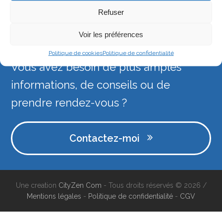
Downloads
:
full (2000x1121)
|
large (980x549)
|
Refuser
medium (300x168)
|
thumbnail (150x150)
Voir les préférences
Politique de cookies
Politique de confidentialité
Vous avez besoin de plus amples
informations, de conseils ou de
prendre rendez-vous ?
Contactez-moi
Une creation
CityZen Com
- Tous droits réservés © 2026 /
Mentions légales
-
Politique de confidentialité
-
CGV