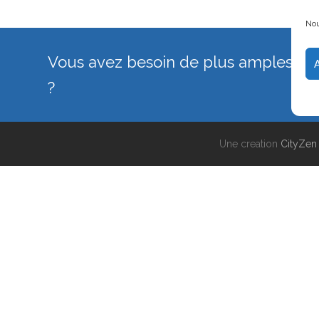
Nou
Vous avez besoin de plus amples inf
?
Une creation
CityZe