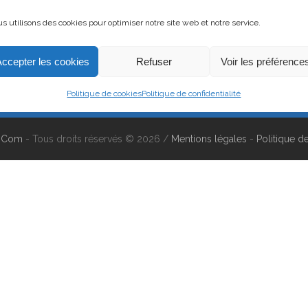
s utilisons des cookies pour optimiser notre site web et notre service.
ormations, de conseils ou de prendre rend
Accepter les cookies
Refuser
Voir les préférence
Politique de cookies
Politique de confidentialité
n Com
- Tous droits réservés © 2026 /
Mentions légales
-
Politique de