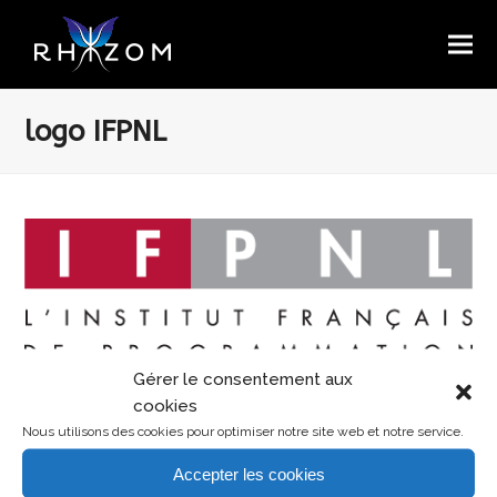
logo IFPNL
Gérer le consentement aux
cookies
Downloads
:
full (420x167)
|
medium (300x119)
|
Nous utilisons des cookies pour optimiser notre site web et notre service.
thumbnail (150x150)
Accepter les cookies