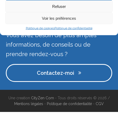
Refuser
Downloads
:
full (250x250)
|
thumbnail (150x150)
Voir les préférences
Politique de cookies
Politique de confidentialité
Vous avez besoin de plus amples
informations, de conseils ou de
prendre rendez-vous ?
Contactez-moi
Une creation
CityZen Com
- Tous droits réservés © 2026 /
Mentions légales
-
Politique de confidentialité
-
CGV