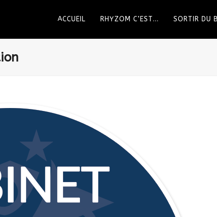
ACCUEIL
RHYZOM C’EST…
SORTIR DU
ion