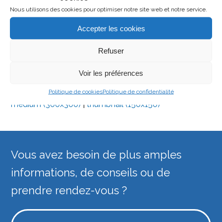
Nous utilisons des cookies pour optimiser notre site web et notre service.
Accepter les cookies
Refuser
Voir les préférences
Downloads
:
full (1000x1000)
|
large (980x980)
|
Politique de cookies
Politique de confidentialité
medium (300x300)
|
thumbnail (150x150)
Vous avez besoin de plus amples
informations, de conseils ou de
prendre rendez-vous ?